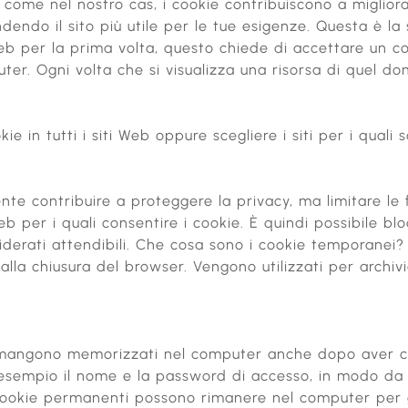
come nel nostro cas, i cookie contribuiscono a migliora
ndendo il sito più utile per le tue esigenze. Questa è 
Web per la prima volta, questo chiede di accettare un c
ter. Ogni volta che si visualizza una risorsa di quel domi
ie in tutti i siti Web oppure scegliere i siti per i quali 
ente contribuire a proteggere la privacy, ma limitare le fu
Web per i quali consentire i cookie. È quindi possibile bl
nsiderati attendibili. Che cosa sono i cookie temporanei
lla chiusura del browser. Vengono utilizzati per archi
rimangono memorizzati nel computer anche dopo aver ch
d esempio il nome e la password di accesso, in modo da e
 I cookie permanenti possono rimanere nel computer per 