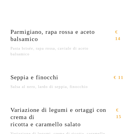
Parmigiano, rapa rossa e aceto
€
balsamico
14
Pasta brisée, rapa rossa, caviale di aceto
balsamico
Seppia e finocchi
€ 11
Salsa al nero, lardo di seppia, finocchio
Variazione di legumi e ortaggi con
€
crema di
15
ricotta e caramello salato
Variazione di legumi, crema di ricotta, caramello