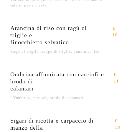
salato, pasta brisèe
Arancina di riso con ragù di
€
triglie e
10
finocchietto selvatico
Ragù di triglie, zuppa di triglie, panatura, riso
Ombrina affumicata con carciofi e
€
brodo di
11
calamari
L’Ombrina, carciofi, brodo di calamari
Sigari di ricotta e carpaccio di
€
manzo della
18