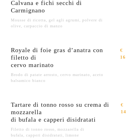
Calvana e fichi secchi di
Carmignano
Mousse di ricotta, gel agli agrumi, polvere di
olive, carpaccio di manzo
Royale di foie gras d’anatra con
€
filetto di
16
cervo marinato
Brodo di patate arrosto, cervo marinato, aceto
balsamico bianco
Tartare di tonno rosso su crema di
€
mozzarella
14
di bufala e capperi disidratati
Filetto di tonno rosso, mozzarella di
bufala, capperi disidratati, limone